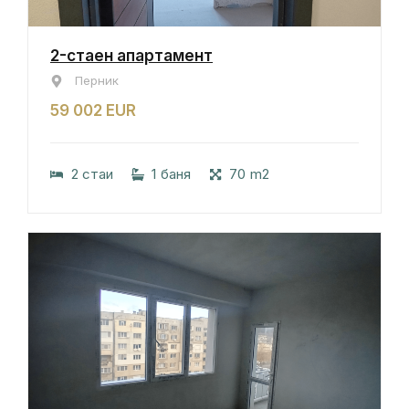
2-стаен апартамент
Перник
59 002 EUR
2 стаи
1 баня
70 m2