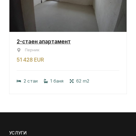
2-стаен апартамент
Перник
51 428 EUR
2 стаи
1 баня
62 m2
УСЛУГИ