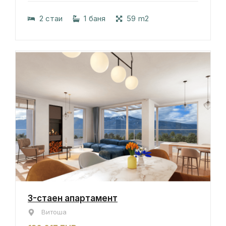
2 стаи
1 баня
59 m2
3-стаен апартамент
Витоша