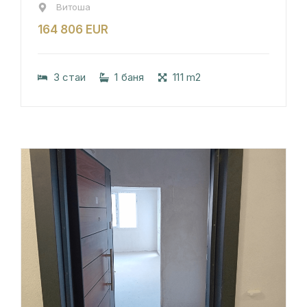
Витоша
164 806 EUR
3 стаи
1 баня
111 m2