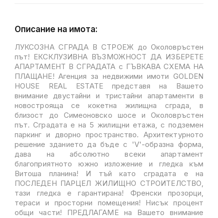
Описание на имота:
ЛУКСОЗНА СГРАДА В СТРОЕЖ до Околовръстен
път! ЕКСКЛУЗИВНА ВЪЗМОЖНОСТ ДА ИЗБЕРЕТЕ
АПАРТАМЕНТ В СГРАДАТА с ГЪВКАВА СХЕМА НА
ПЛАЩАНЕ! Агенция за недвижими имоти GOLDEN
HOUSE REAL ESTATE представя на Вашето
внимание двустайни и тристайни апартаменти в
новострояща се кокетна жилищна сграда, в
близост до Симеоновско шосе и Околовръстен
път. Сградата е на 5 жилищни етажа, с подземен
паркинг и дворно пространство. Архитектурното
решение зданието да бъде с 'V'-образна форма,
дава на абсолютно всеки апартамент
благоприятното южно изложение и гледка към
Витоша планина! И тъй като сградата е на
ПОСЛЕДЕН ПАРЦЕЛ ЖИЛИЩНО СТРОИТЕЛСТВО,
тази гледка е гарантирана! Френски прозорци,
тераси и просторни помещения! Нисък процент
общи части! ПРЕДЛАГАМЕ на Вашето внимание