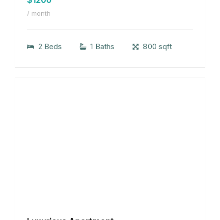
/ month
2 Beds
1 Baths
800 sqft