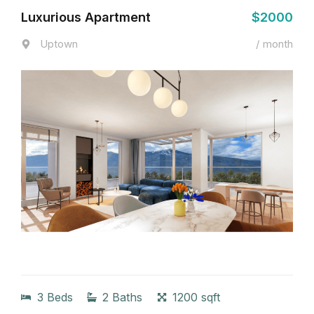
Luxurious Apartment
$2000
Uptown
/ month
3 Beds
2 Baths
1200 sqft