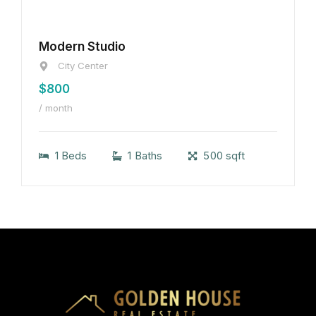
Modern Studio
City Center
$800
/ month
1 Beds
1 Baths
500 sqft