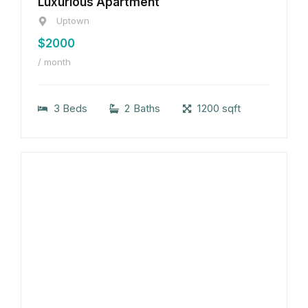
Luxurious Apartment
Uptown
$2000
/ month
3 Beds
2 Baths
1200 sqft