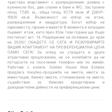
тристаен апартамент с разпределение: дневна с
кухненски бос, две спални и баня и WC. Застроена
площ 77,80. м., обща площ 97,79 кв.м. И ДВОР-
106,10 кв.м. Възможност на избор на етаж,
разпределение и квадратура. Богат избор на
паркоместа, гаражи и мазета! В момента е изграден
първият етаж, като през Юли тази година ще бъде
постигнат акт. 14. Разрешение на ползване до края
на 2025г! ОБАДЕТЕ СЕ СЕГА И РЕЗЕРВИРАЙТЕ
ВАШИЯ АПАРТАМЕНТ НА ПРЕФЕРЕНЦИАЛНА ЦЕНА
САМО СЕГА! За оглед на сградата и други
атрактивни предложения, не се колебайте да ни
потърсите на посочения телефон или по имейл.
Работим с колеги. Golden House Real Estates
предлага покупко-продажба на имоти, имоти за
инвестиция, бизнес имоти, стопанисване на имоти,
съдействие за банково кредитиране и
довършителни дейности на преференциални цени.