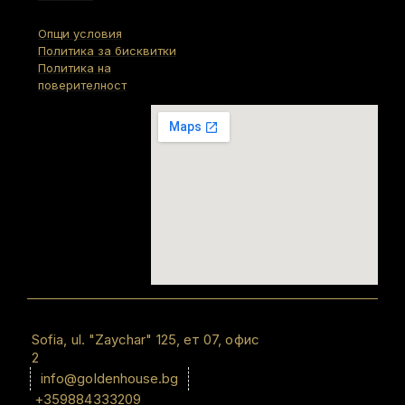
Опщи условия
Политика за бисквитки
Политика на
поверителност
Sofiа, ul. "Zaychar" 125, ет 07, офис
2
info@goldenhouse.bg
+359884333209