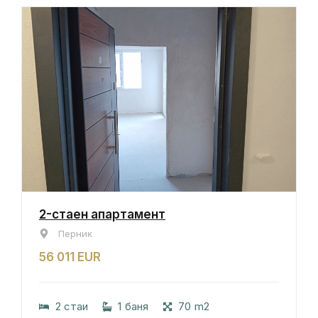
2-стаен апартамент
Перник
56 011 EUR
2 стаи
1 баня
70 m2