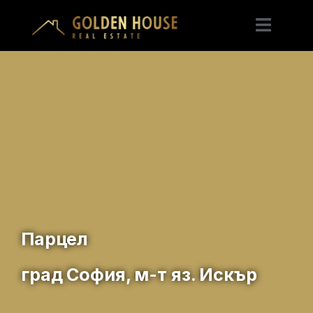
Парцел
град София, м-т яз. Искър